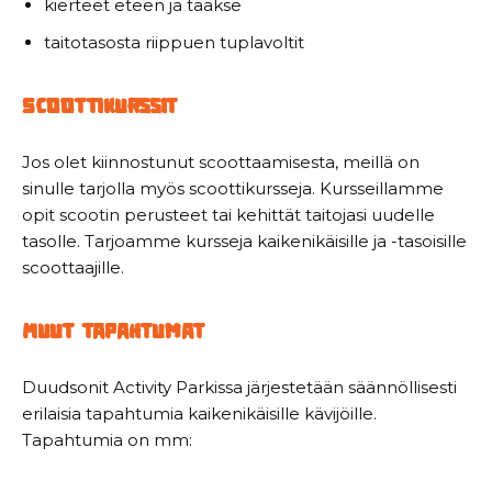
kierteet eteen ja taakse
taitotasosta riippuen tuplavoltit
Scoottikurssit
Jos olet kiinnostunut scoottaamisesta, meillä on
sinulle tarjolla myös scoottikursseja. Kursseillamme
opit scootin perusteet tai kehittät taitojasi uudelle
tasolle. Tarjoamme kursseja kaikenikäisille ja -tasoisille
scoottaajille.
Muut tapahtumat
Duudsonit Activity Parkissa järjestetään säännöllisesti
erilaisia tapahtumia kaikenikäisille kävijöille.
Tapahtumia on mm: