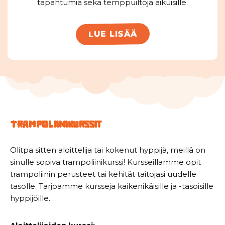
tapahtumia sekä temppuiltoja aikuisille.
LUE LISÄÄ
Trampoliinikurssit
Olitpa sitten aloittelija tai kokenut hyppijä, meillä on
sinulle sopiva trampoliinikurssi! Kursseillamme opit
trampoliinin perusteet tai kehität taitojasi uudelle
tasolle. Tarjoamme kursseja kaikenikäisille ja -tasoisille
hyppijöille.