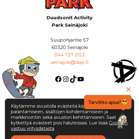
Duudsonit Activity
Park Seinäjoki
Suupohjantie 57
60320 Seinäjoki
044 727 2153
seinajoki@dap.fi
Tarviitko apua?
Duudsonit Activity
Käytämme sivustolla evästeitä käyttäjäkokemuksen
parantamiseen, sisältöjen kohdentamiseen ja
Park Espoo
markkinointiin sekä sivuston kehittämiseen. Saat
kytkettyä evästeet pois halutessasi. Lue lisää
Googlen
Piispansilta 11
vastuu yritysdatasta
02230 Espoo