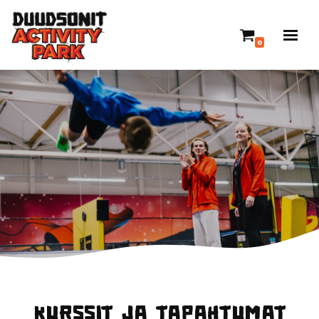
Siirry
0
suoraan
sisältöön
Kurssit ja tapahtumat