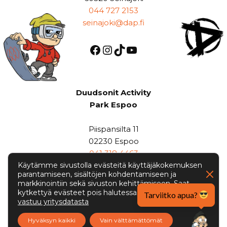
044 727 2153
seinajoki@dap.fi
Duudsonit Activity
Park Espoo
Piispansilta 11
02230 Espoo
041 318 4463
Käytämme sivustolla evästeitä käyttäjäkokemuksen
espoo@dap.fi
parantamiseen, sisältöjen kohdentamiseen ja
markkinointiin sekä sivuston kehittämiseen. Saat
kytkettyä evästeet pois halutessasi. Lue lisää
Googlen
Tarviitko apua?
vastuu yritysdatasta
Hyväksyn kaikki
Vain välttämättömät