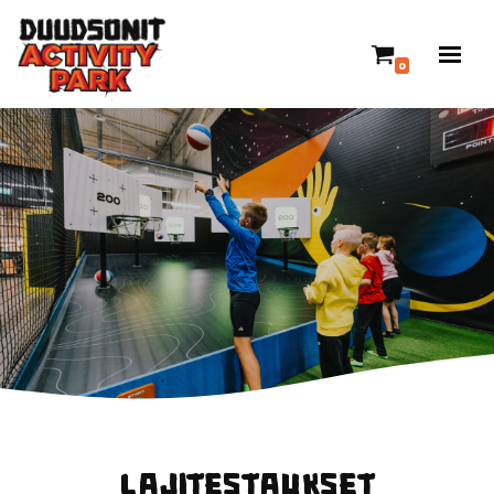
Siirry
0
suoraan
sisältöön
Lajitestaukset