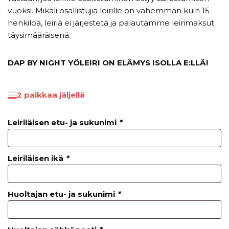
vuoksi. Mikäli osallistujia leirille on vähemmän kuin 15
henkilöä, leiriä ei järjestetä ja palautamme leirimaksut
täysimääräisenä.
DAP BY NIGHT YÖLEIRI ON ELÄMYS ISOLLA E:LLÄ!
2 paikkaa jäljellä
Leiriläisen etu- ja sukunimi
*
Leiriläisen ikä
*
Huoltajan etu- ja sukunimi
*