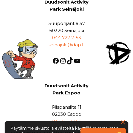
Duudsonit Activity
Park Seinäjoki
Suupohjantie 57
60320 Seinäjoki
044 727 2153
seinajoki@dap.fi
Duudsonit Activity
Park Espoo
Piispansilta 11
02230 Espoo
041 318 4463
Käytämme sivustolla evästeitä käyttäjäkokemuksen
espoo@dap.fi