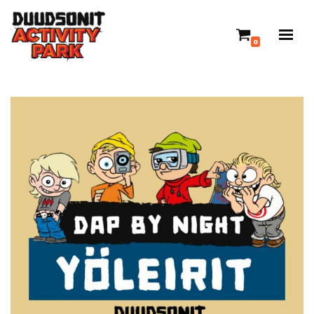
Siirry
0
suoraan
sisältöön