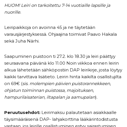
HUOM! Leiri on tarkoitettu 7-14 vuotiaille lapsille ja
nuorille.
Leiripaikkoja on avoinna 45 ja ne täytetään
varausjärjestyksessä. Ohjaajina toimivat Paavo Hakala
sekä Juha Närhi.
Saapuminen puistoon ti 27.2. klo 18.30 ja leiri päättyy
seuraavana päivänä klo 11.00 Noin viikkoa ennen leirin
alkua lähetetään sähköpostiin DAP leirikirje, josta löytyy
kaikki tarvittava lisätieto. Leirin hinta kaikilta osallistujilta
on 69€ (
sis. molempien päivien puistorannekkeen,
ohjatun toiminnan puistossa, majoituksen,
hampurilaisaterian, iltapalan ja aamupalan
).
Peruutusehdot:
Leirimaksu palautetaan asiakkaalle
täysimääräisenä DAP- lahjakorttina lääkärintodistusta
vastaan, jos leirille osallistuminen estyy sairastumisen