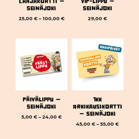
Lahjakortti –
VIP-lippu –
Seinäjoki
Seinäjoki
25,00
€
–
100,00
€
29,00
€
Päivälippu –
1kk
Seinäjoki
Arkikausikortti
– Seinäjoki
5,00
€
–
24,00
€
45,00
€
–
55,00
€