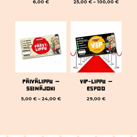
6,00
€
25,00
€
–
100,00
€
Päivälippu –
VIP-lippu –
Seinäjoki
Espoo
5,00
€
–
24,00
€
29,00
€