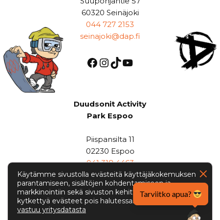
Suupohjantie 57
60320 Seinäjoki
044 727 2153
seinajoki@dap.fi
Duudsonit Activity
Park Espoo
Piispansilta 11
02230 Espoo
041 318 4463
Käytämme sivustolla evästeitä käyttäjäkokemuksen
espoo@dap.fi
parantamiseen, sisältöjen kohdentamiseen ja
markkinointiin sekä sivuston kehittämiseen. Saat
Tarviitko apua?
kytkettyä evästeet pois halutessasi. Lue lisää
Googlen
vastuu yritysdatasta