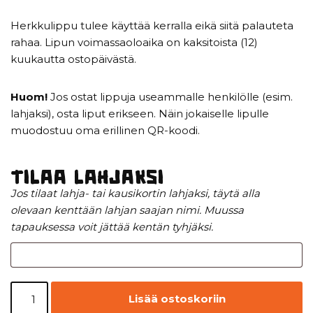
Herkkulippu tulee käyttää kerralla eikä siitä palauteta
rahaa. Lipun voimassaoloaika on kaksitoista (12)
kuukautta ostopäivästä.
Huom!
Jos ostat lippuja useammalle henkilölle (esim.
lahjaksi), osta liput erikseen. Näin jokaiselle lipulle
muodostuu oma erillinen QR-koodi.
Tilaa lahjaksi
Jos tilaat lahja- tai kausikortin lahjaksi, täytä alla
olevaan kenttään lahjan saajan nimi. Muussa
tapauksessa voit jättää kentän tyhjäksi.
Lisää ostoskoriin