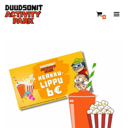
Siirry
0
suoraan
sisältöön