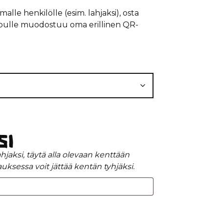
alle henkilölle (esim. lahjaksi), osta
 lipulle muodostuu oma erillinen QR-
si
lahjaksi, täytä alla olevaan kenttään
uksessa voit jättää kentän tyhjäksi.