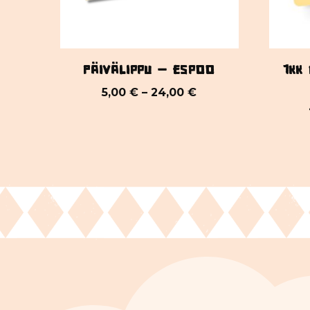
Päivälippu – Espoo
1kk
5,00
€
–
24,00
€