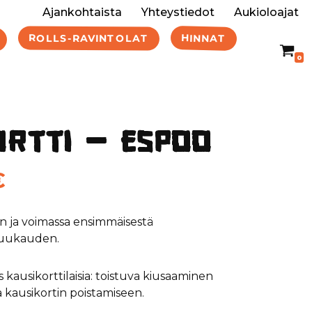
Ajankohtaista
Yhteystiedot
Aukioloajat
HINNAT
ROLLS-RAVINTOLAT
0
ortti – Espoo
€
n ja voimassa ensimmäisestä
kuukauden.
kausikorttilaisia: toistuva kiusaaminen
 kausikortin poistamiseen.