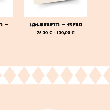
ti –
Lahjakortti – Espoo
25,00
€
–
100,00
€