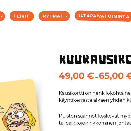
ILTAPÄIVÄTOIMINTA
LEIRIT
RYHMÄT
Kuukausik
49,00
€
65,00
–
Kausikortti on henkilökohtaine
käyntikerrasta alkaen yhden 
Puiston säännöt koskevat myös 
tai paikkojen rikkominen johtaa