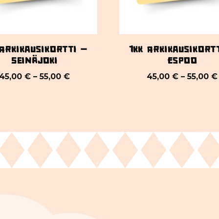
 Arkikausikortti –
1kk Arkikausikort
Seinäjoki
Espoo
45,00
€
–
55,00
€
45,00
€
–
55,00
€